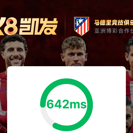
642ms